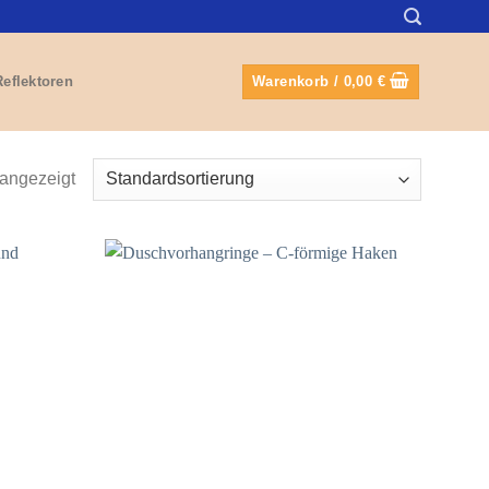
Reflektoren
Warenkorb /
0,00
€
angezeigt