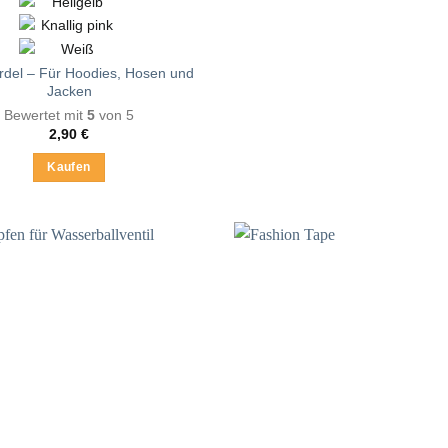
Optionen
können
auf
der
rdel – Für Hoodies, Hosen und
Jacken
Produktsei
Bewertet mit
5
von 5
gewählt
2,90
€
werden
Kaufen
Dieses
Produkt
weist
mehrere
Varianten
auf.
Die
Optionen
können
auf
der
Produktseite