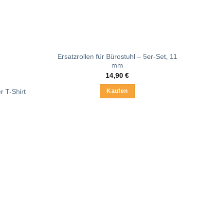
Ersatzrollen für Bürostuhl – 5er-Set, 11
mm
14,90
€
r T-Shirt
Kaufen