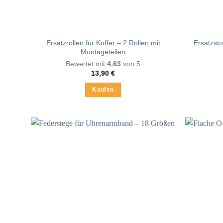
Ersatzrollen für Koffer – 2 Rollen mit
Ersatzsto
Montageteilen
Bewertet mit
4.63
von 5
13,90
€
Kaufen
Dieses
Produkt
weist
mehrere
Varianten
auf.
Die
Optionen
können
auf
der