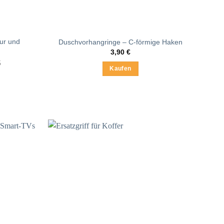
ur und
Duschvorhangringe – C-förmige Haken
3,90
€
5
Kaufen