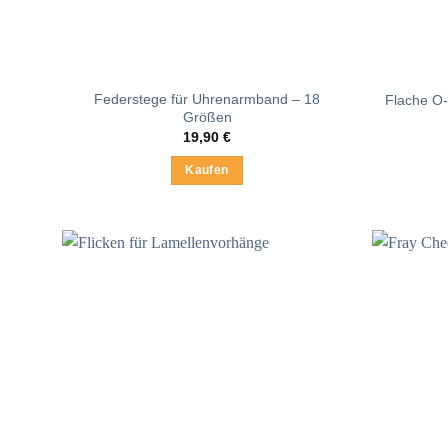
Produktseite
gewählt
werden
Federstege für Uhrenarmband – 18
Flache O-
Größen
19,90
€
Kaufen