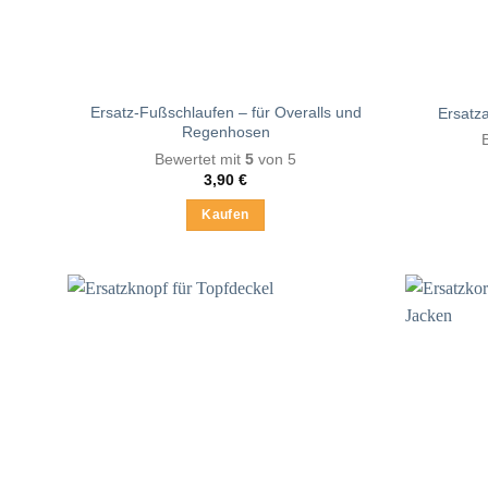
Produktseite
gewählt
werden
Ersatz-Fußschlaufen – für Overalls und
Ersatz
Regenhosen
Bewertet mit
5
von 5
3,90
€
Kaufen