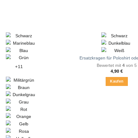
Ersatzkragen für Poloshirt ode
Bewertet mit
4
von 5
+11
4,90
€
Kaufen
Dieses
Produkt
weist
mehrere
Varianten
auf.
Die