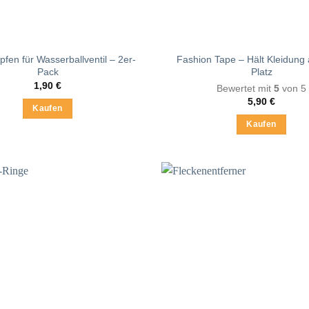
gewählt
werden
pfen für Wasserballventil – 2er-
Fashion Tape – Hält Kleidung
Pack
Platz
1,90
€
Bewertet mit
5
von 5
5,90
€
Kaufen
Kaufen