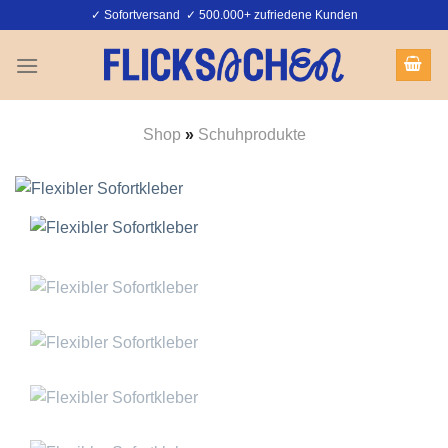
Zum
✓ Sofortversand ✓ 500.000+ zufriedene Kunden
Inhalt
springen
Shop
»
Schuhprodukte