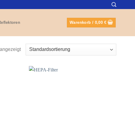
Reflektoren
Warenkorb /
0,00
€
angezeigt