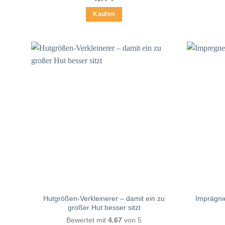
Kaufen
Dieses
Produkt
weist
mehrere
Varianten
auf.
Die
Optionen
können
auf
der
Produktseite
gewählt
werden
Hutgrößen-Verkleinerer – damit ein zu
Imprägni
großer Hut besser sitzt
Bewertet mit
4.67
von 5