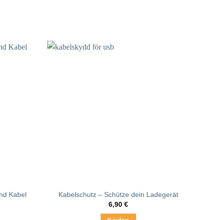
te
und Kabel
Kabelschutz – Schütze dein Ladegerät
6,90
€