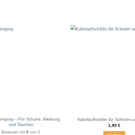
gewählt
Optionen
werden
können
auf
der
Produktsei
gewählt
werden
erspray – Für Schuhe, Kleidung
Kabelaufwickler für Schnüre 
und Taschen
1,90
€
Bewertet mit
5
von 5