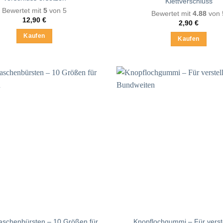
Klettverschluss
Bewertet mit
5
von 5
Bewertet mit
4.88
von 
12,90
€
2,90
€
Kaufen
Kaufen
Dieses
Produkt
weist
mehrere
Varianten
auf.
Die
Optionen
können
auf
der
Produktsei
gewählt
werden
laschenbürsten – 10 Größen für
Knopflochgummi – Für verst