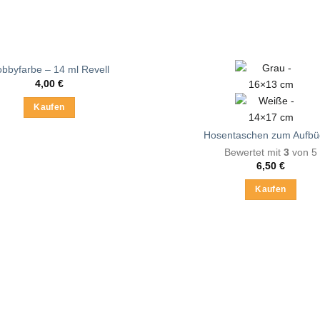
bbyfarbe – 14 ml Revell
4,00
€
Kaufen
Dieses
Hosentaschen zum Aufbü
Produkt
Bewertet mit
3
von 5
weist
6,50
€
mehrere
Varianten
Kaufen
auf.
Dieses
Die
Produkt
Optionen
weist
können
mehrere
auf
Varianten
der
auf.
Produktseite
Die