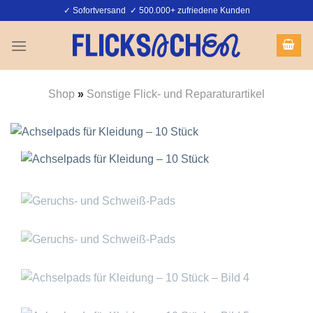
Zum
✓ Sofortversand ✓ 500.000+ zufriedene Kunden
Inhalt
springen
Shop
»
Sonstige Flick- und Reparaturartikel