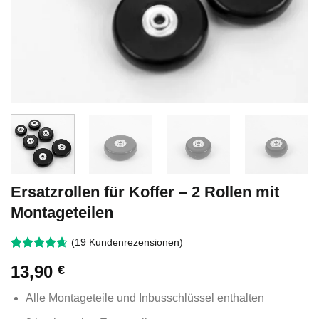
Ersatzrollen für Koffer – 2 Rollen mit
Montageteilen
(
19
Kundenrezensionen)
Bewertet
19
13,90
€
mit
4.63
von 5,
basierend
Alle Montageteile und Inbusschlüssel enthalten
auf
Kundenbewertungen