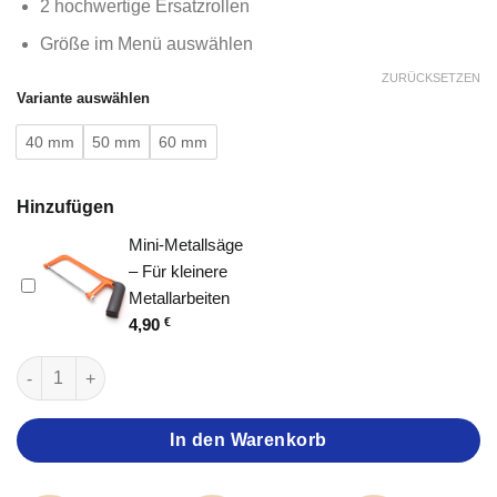
2 hochwertige Ersatzrollen
Größe im Menü auswählen
ZURÜCKSETZEN
Variante auswählen
40 mm
50 mm
60 mm
Hinzufügen
Mini-Metallsäge
– Für kleinere
Metallarbeiten
4,90
€
Ersatzrollen für Koffer – 2 Rollen mit Montageteilen Menge
In den Warenkorb