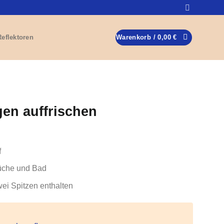
Reflektoren
Warenkorb /
0,00
€
gen auffrischen
f
üche und Bad
ei Spitzen enthalten