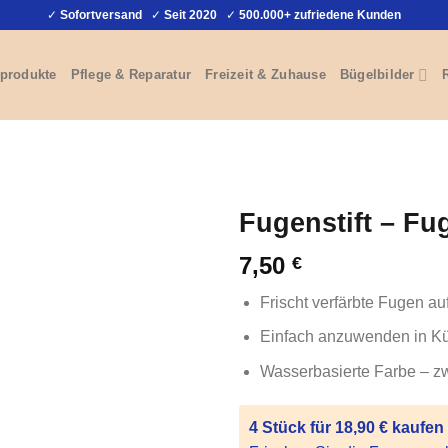
✓
Sofortversand
✓
Seit 2020
✓
500.000+ zufriedene Kunden
produkte
Pflege & Reparatur
Freizeit & Zuhause
Bügelbilder
Fugenstift – Fu
7,50
€
Frischt verfärbte Fugen au
Einfach anzuwenden in K
Wasserbasierte Farbe – zw
4 Stück für 18,90 € kaufen