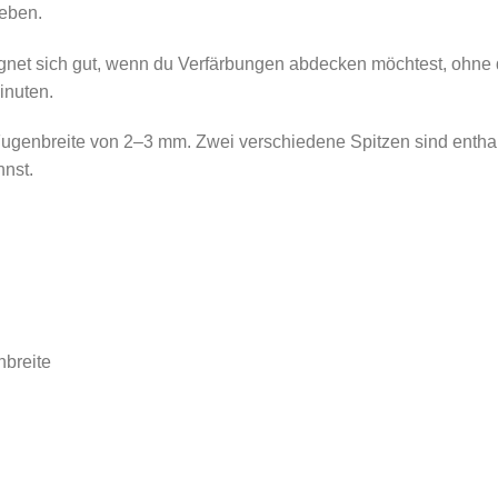
geben.
ignet sich gut, wenn du Verfärbungen abdecken möchtest, ohne d
inuten.
r Fugenbreite von 2–3 mm. Zwei verschiedene Spitzen sind enthal
nst.
nbreite