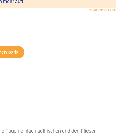
h mehr auf!
ZURÜCKSETZEN
en Menge
renkorb
die Fugen einfach auffrischen und den Fliesen