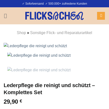
Zum
✓ Sofortversand ✓ 500.000+ zufriedene Kunden
Inhalt
springen
Shop
»
Sonstige Flick- und Reparaturartikel
Lederpflege die reinigt und schützt –
Komplettes Set
29,90
€