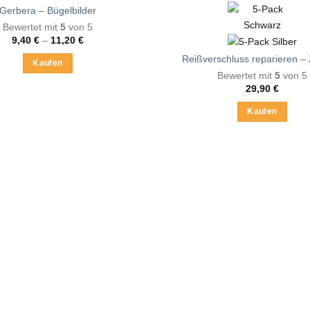
Gerbera – Bügelbilder
Bewertet mit
5
von 5
Preisspanne:
9,40
€
–
11,20
€
9,40 €
Reißverschluss reparieren –
bis
Kaufen
11,20 €
Bewertet mit
5
von 5
Dieses
29,90
€
Produkt
weist
Kaufen
mehrere
Dieses
Varianten
Produkt
auf.
weist
Die
mehrere
Optionen
Varianten
können
auf.
auf
Die
der
Optionen
Produktseite
können
gewählt
auf
werden
der
Produktsei