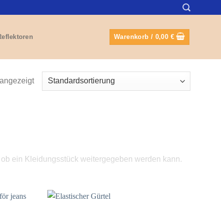
Reflektoren
Warenkorb /
0,00
€
 angezeigt
r, ob ein Kleidungsstück weitergegeben werden kann.