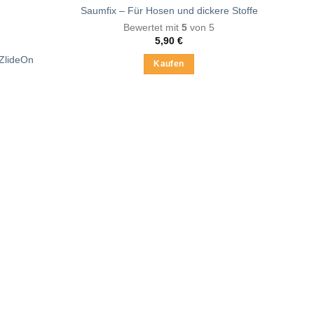
Saumfix – Für Hosen und dickere Stoffe
Bewertet mit
5
von 5
5,90
€
 ZlideOn
Kaufen
Dieses
Produkt
weist
mehrere
Varianten
auf.
Die
Optionen
können
auf
der
Produktseite
gewählt
werden
te