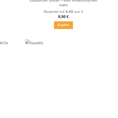
Elastischer Gürtel – Kein Hosenrutschen
mehr
Bewertet mit
4.43
von 5
8,50
€
Kaufen
Dieses
Produkt
weist
mehrere
Varianten
auf.
Die
Optionen
können
auf
der
Produktseite
gewählt
werden