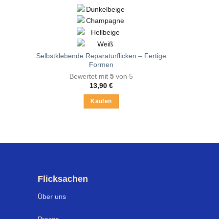
Selbstklebende Reparaturflicken – Fertige
Formen
Bewertet mit
5
von 5
13,90
€
Kaufen
Dieses
Produkt
weist
mehrere
Varianten
auf.
Flicksachen
Die
Optionen
Über uns
können
auf