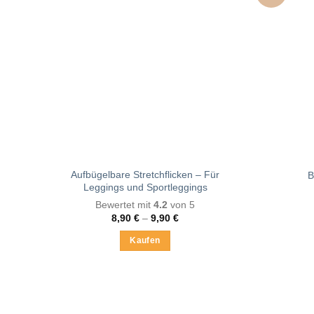
Aufbügelbare Stretchflicken – Für
B
Leggings und Sportleggings
Bewertet mit
4.2
von 5
Preisspanne:
8,90
€
–
9,90
€
8,90 €
bis
Kaufen
9,90 €
Dieses
Produkt
weist
mehrere