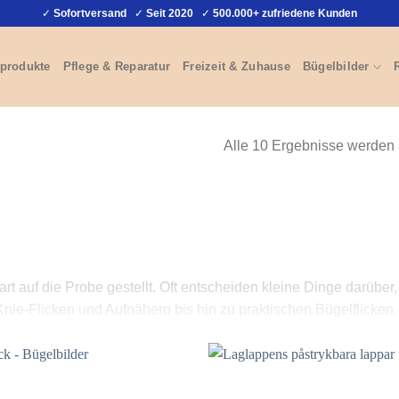
✓
Sofortversand
✓
Seit 2020
✓
500.000+ zufriedene Kunden
produkte
Pflege & Reparatur
Freizeit & Zuhause
Bügelbilder
Alle 10 Ergebnisse werden
rt auf die Probe gestellt. Oft entscheiden kleine Dinge darübe
nie-Flicken und Aufnähern bis hin zu praktischen Bügelflicken.