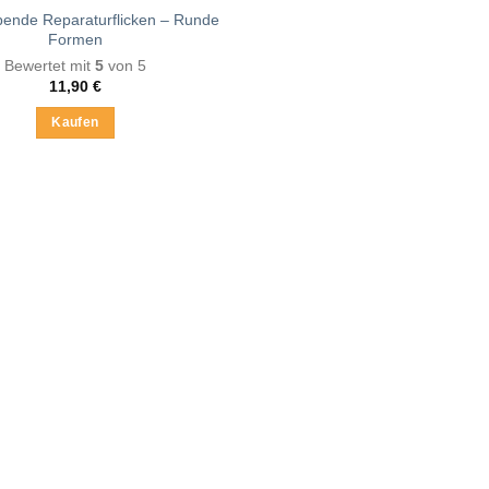
bende Reparaturflicken – Runde
Formen
Bewertet mit
5
von 5
11,90
€
Kaufen
Dieses
Produkt
weist
mehrere
Varianten
auf.
Die
Optionen
können
auf
der
Produktseite
gewählt
werden