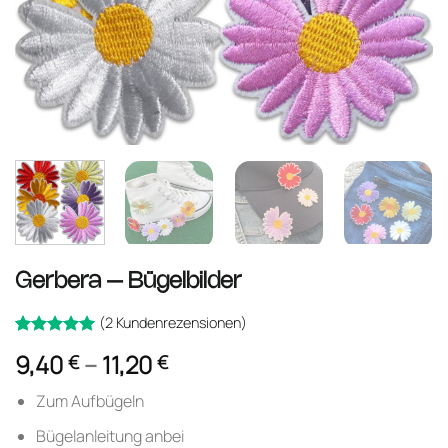
Gerbera – Bügelbilder
(
2
Kundenrezensionen)
Bewertet
2
Preisspanne:
9,40
–
11,20
€
€
mit
von
5
9,40 €
5, basierend
auf
Zum Aufbügeln
bis
Kundenbewertungen
11,20 €
Bügelanleitung anbei