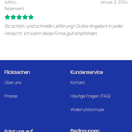
Jutta L.
Januar 2, 2024
Rezensent
So schön, und schnelle Lieferung! Gutes Angebot in jeder
Hinsicht. Ich kann diese Firma gut empfehlen.
Flicksachen
Kundenservice
Über uns
Kontakt
Presse
Häufige Fragen (FAQ)
Widerrufsformular
Bedingungen
Folgt uns auf