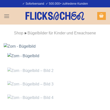
Zum
✓ Sofortversand ✓ 500.000+ zufriedene Kunden
Inhalt
springen
Shop
»
Bügelbilder für Kinder und Erwachsene