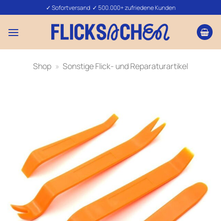
Zum
✓ Sofortversand ✓ 500.000+ zufriedene Kunden
Inhalt
springen
Shop
»
Sonstige Flick- und Reparaturartikel