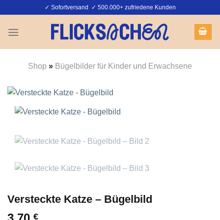
Zum
✓ Sofortversand ✓ 500.000+ zufriedene Kunden
Inhalt
springen
Shop
»
Bügelbilder für Kinder und Erwachsene
Versteckte Katze – Bügelbild
3,70
€