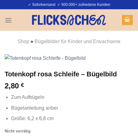
Zum
✓ Sofortversand ✓ 500.000+ zufriedene Kunden
Inhalt
springen
Shop
»
Bügelbilder für Kinder und Erwachsene
Totenkopf rosa Schleife – Bügelbild
2,80
€
Zum Aufbügeln
Bügelanleitung anbei
Größe: 6,2 x 6,8 cm
Nicht vorrätig