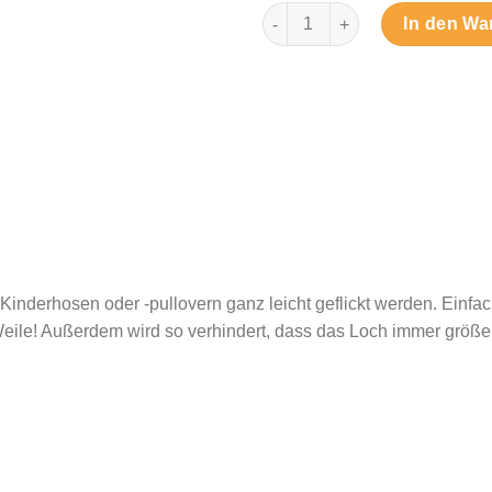
Tolle Feuerwehr - Bügelbild M
In den Wa
Kinderhosen oder -pullovern ganz leicht geflickt werden. Einfac
ile! Außerdem wird so verhindert, dass das Loch immer größer 