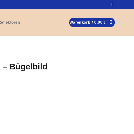
Reflektoren
Warenkorb /
0,00
€
 – Bügelbild