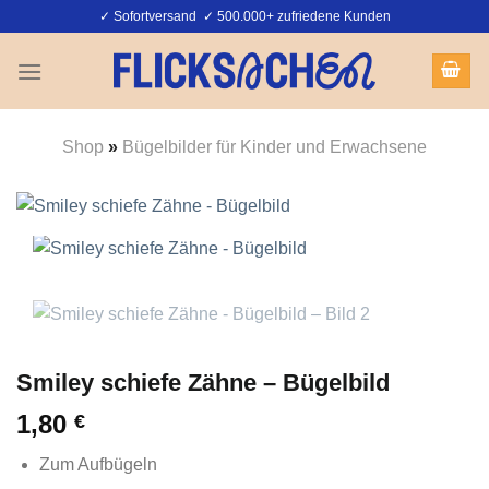
Zum
✓ Sofortversand ✓ 500.000+ zufriedene Kunden
Inhalt
springen
Shop
»
Bügelbilder für Kinder und Erwachsene
Smiley schiefe Zähne – Bügelbild
1,80
€
Zum Aufbügeln