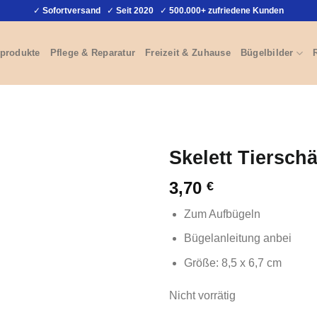
✓
Sofortversand
✓
Seit 2020
✓
500.000+ zufriedene Kunden
produkte
Pflege & Reparatur
Freizeit & Zuhause
Bügelbilder
Skelett Tiersch
3,70
€
Zum Aufbügeln
Bügelanleitung anbei
Größe: 8,5 x 6,7 cm
Nicht vorrätig