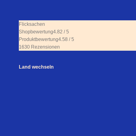
Flicksachen
Shopbewertung
4.82 / 5
Produktbewertung
4.58 / 5
1630 Rezensionen
Land wechseln