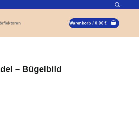
Reflektoren
Warenkorb /
0,00
€
ädel – Bügelbild