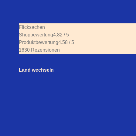
Flicksachen
Shopbewertung
4.82 / 5
Produktbewertung
4.58 / 5
1630 Rezensionen
Land wechseln