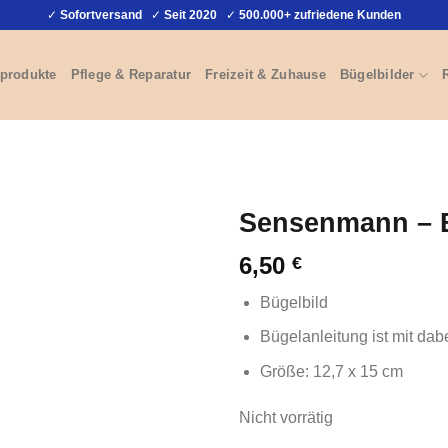
✓
Sofortversand
✓
Seit 2020
✓
500.000+ zufriedene Kunden
produkte
Pflege & Reparatur
Freizeit & Zuhause
Bügelbilder
Sensenmann – B
6,50
€
Bügelbild
Bügelanleitung ist mit dab
Größe: 12,7 x 15 cm
Nicht vorrätig