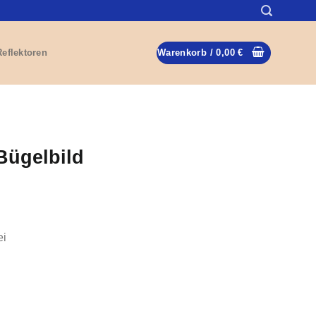
Reflektoren
Warenkorb /
0,00
€
ügelbild
ei