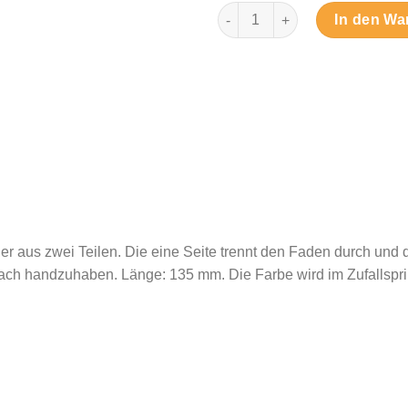
Seam-Fix - Nahttrenner Menge
In den Wa
nner aus zwei Teilen. Die eine Seite trennt den Faden durch un
fach handzuhaben. Länge: 135 mm. Die Farbe wird im Zufallspr