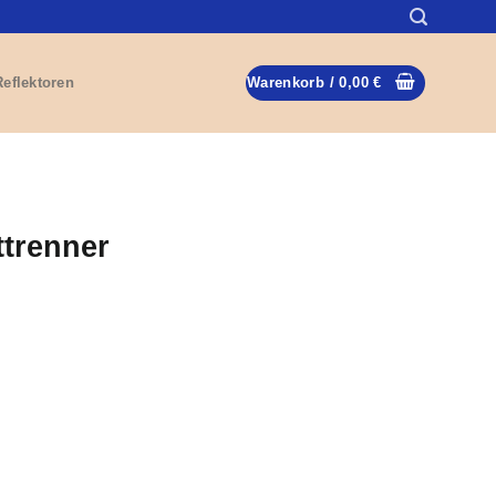
Reflektoren
Warenkorb /
0,00
€
ttrenner