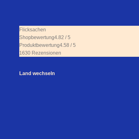
Flicksachen
Shopbewertung
4.82 / 5
Produktbewertung
4.58 / 5
1630 Rezensionen
Land wechseln