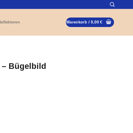
Reflektoren
Warenkorb /
0,00
€
 – Bügelbild