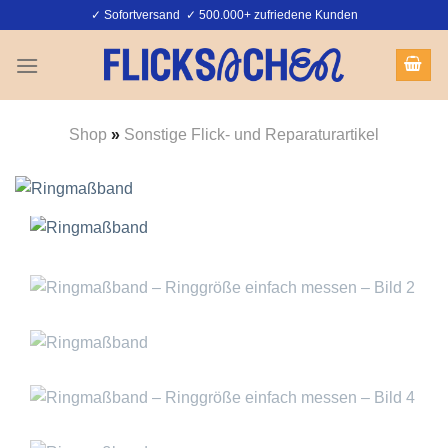
Zum
✓ Sofortversand ✓ 500.000+ zufriedene Kunden
Inhalt
springen
Shop
»
Sonstige Flick- und Reparaturartikel