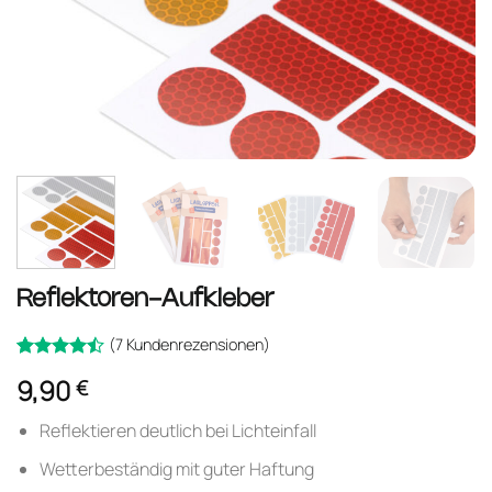
Reflektoren-Aufkleber
(
7
Kundenrezensionen)
Bewertet
7
9,90
€
mit
4.43
von 5,
basierend
Reflektieren deutlich bei Lichteinfall
auf
Kundenbewertungen
Wetterbeständig mit guter Haftung