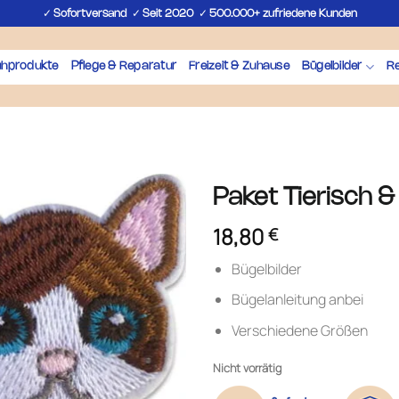
✓
✓
✓
Sofortversand
Seit 2020
500.000+ zufriedene Kunden
uhprodukte
Pflege & Reparatur
Freizeit & Zuhause
Bügelbilder
Re
Paket Tierisch &
18,80
€
Bügelbilder
Bügelanleitung anbei
Verschiedene Größen
Nicht vorrätig