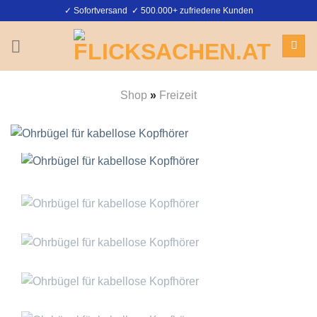
Zum
✓ Sofortversand ✓ 500.000+ zufriedene Kunden
Inhalt
springen
Shop
»
Freizeit