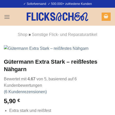
Zum
✓ Sofortversand ✓ 500.000+ zufriedene Kunden
Inhalt
springen
Shop
»
Sonstige Flick- und Reparaturartikel
Gütermann Extra Stark – reißfestes
Nähgarn
Bewertet mit
4.67
von 5, basierend auf
6
Kundenbewertungen
(
6
Kundenrezensionen)
5,90
€
Extra stark und reißfest