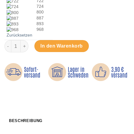
722
724
800
887
893
968
Zurücksetzen
Gütermann Extra Stark – reißfestes Nähgarn Menge
In den Warenkorb
BESCHREIBUNG