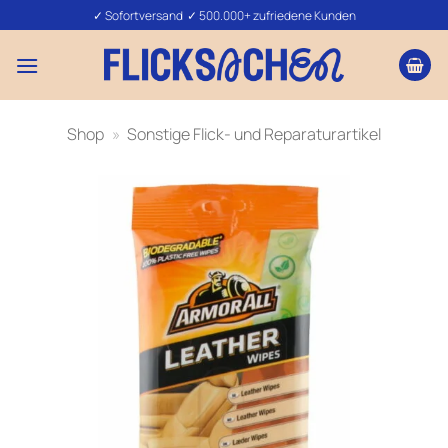
Zum
✓ Sofortversand ✓ 500.000+ zufriedene Kunden
Inhalt
springen
Shop
»
Sonstige Flick- und Reparaturartikel