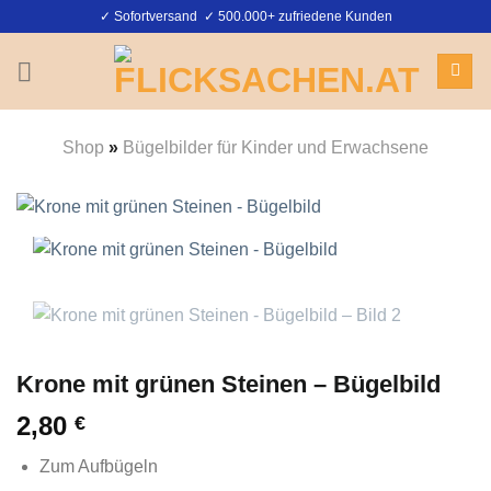
Zum
✓ Sofortversand ✓ 500.000+ zufriedene Kunden
Inhalt
springen
Shop
»
Bügelbilder für Kinder und Erwachsene
Krone mit grünen Steinen – Bügelbild
2,80
€
Zum Aufbügeln