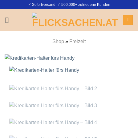
Zum
✓ Sofortversand ✓ 500.000+ zufriedene Kunden
Inhalt
springen
Shop
»
Freizeit