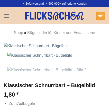
Zum
✓ Sofortversand ✓ 500.000+ zufriedene Kunden
Inhalt
springen
Shop
»
Bügelbilder für Kinder und Erwachsene
Klassischer Schnurrbart – Bügelbild
1,80
€
Zum Aufbügeln