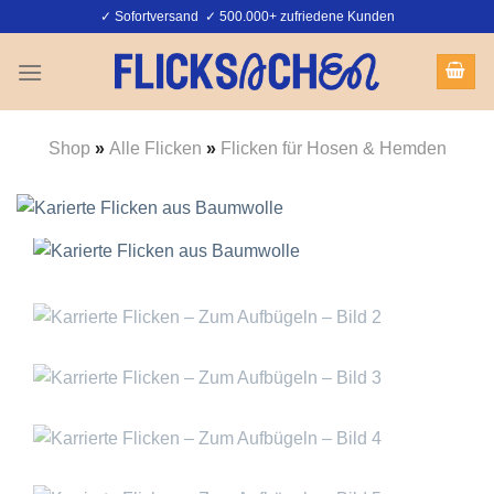
Zum
✓ Sofortversand ✓ 500.000+ zufriedene Kunden
Inhalt
springen
Shop
»
Alle Flicken
»
Flicken für Hosen & Hemden