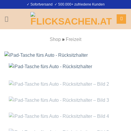
Zum
✓ Sofortversand ✓ 500.000+ zufriedene Kunden
Inhalt
springen
Shop
»
Freizeit