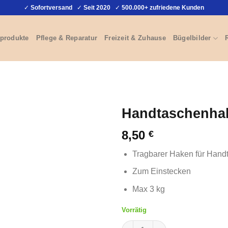
✓
Sofortversand
✓
Seit 2020
✓
500.000+ zufriedene Kunden
produkte
Pflege & Reparatur
Freizeit & Zuhause
Bügelbilder
Handtaschenhak
8,50
€
Tragbarer Haken für Hand
Zum Einstecken
Max 3 kg
Vorrätig
Handtaschenhaken für Tisch 