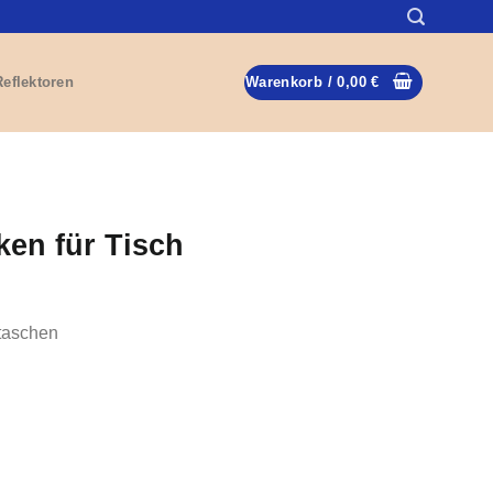
Reflektoren
Warenkorb /
0,00
€
en für Tisch
taschen
Menge