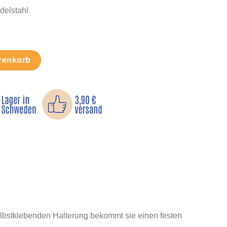
delstahl
nbürste – selbstklebend Menge
renkorb
elbstklebenden Halterung bekommt sie einen festen