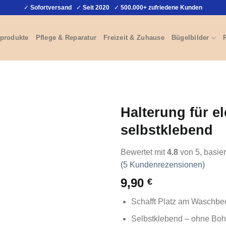
✓
Sofortversand
✓
Seit 2020
✓
500.000+ zufriedene Kunden
produkte
Pflege & Reparatur
Freizeit & Zuhause
Bügelbilder
Halterung für e
selbstklebend
Bewertet mit
4.8
von 5, basie
(
5
Kundenrezensionen)
9,90
€
Schafft Platz am Waschbe
Selbstklebend – ohne Boh