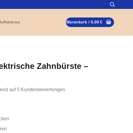
Reflektoren
Warenkorb /
0,00
€
lektrische Zahnbürste –
rend auf
5
Kundenbewertungen
cken
ren