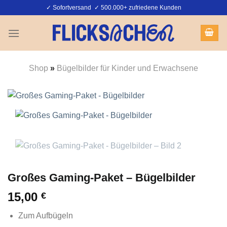
Zum
✓ Sofortversand ✓ 500.000+ zufriedene Kunden
Inhalt
springen
Shop
»
Bügelbilder für Kinder und Erwachsene
Großes Gaming-Paket – Bügelbilder
15,00
€
Zum Aufbügeln