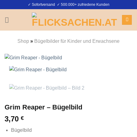
Zum
✓ Sofortversand ✓ 500.000+ zufriedene Kunden
Inhalt
springen
Shop
»
Bügelbilder für Kinder und Erwachsene
Grim Reaper – Bügelbild
3,70
€
Bügelbild