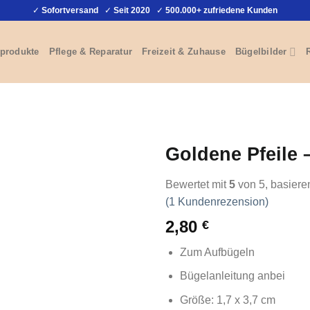
✓
Sofortversand
✓
Seit 2020
✓
500.000+ zufriedene Kunden
produkte
Pflege & Reparatur
Freizeit & Zuhause
Bügelbilder
Goldene Pfeile 
Bewertet mit
5
von 5, basiere
(
1
Kundenrezension)
2,80
€
Zum Aufbügeln
Bügelanleitung anbei
Größe: 1,7 x 3,7 cm