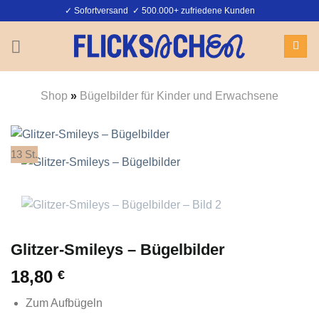
Zum
✓ Sofortversand ✓ 500.000+ zufriedene Kunden
Inhalt
springen
Shop
»
Bügelbilder für Kinder und Erwachsene
13 St.
Glitzer-Smileys – Bügelbilder
18,80
€
Zum Aufbügeln