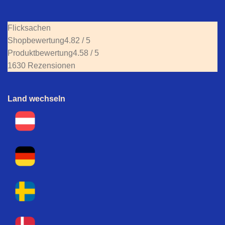
Flicksachen
Shopbewertung
4.82 / 5
Produktbewertung
4.58 / 5
1630 Rezensionen
Land wechseln