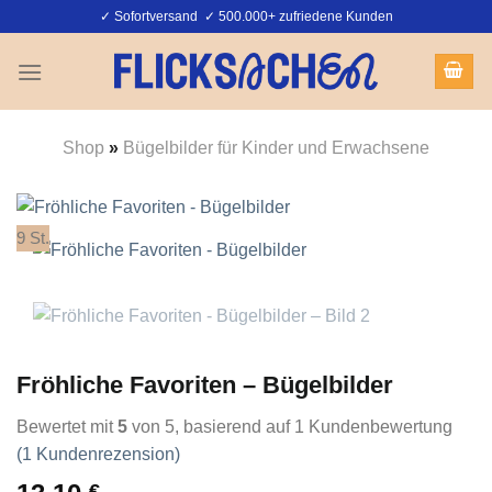
Zum
✓ Sofortversand ✓ 500.000+ zufriedene Kunden
Inhalt
springen
Shop
»
Bügelbilder für Kinder und Erwachsene
9 St.
Fröhliche Favoriten – Bügelbilder
Bewertet mit
5
von 5, basierend auf
1
Kundenbewertung
(
1
Kundenrezension)
€