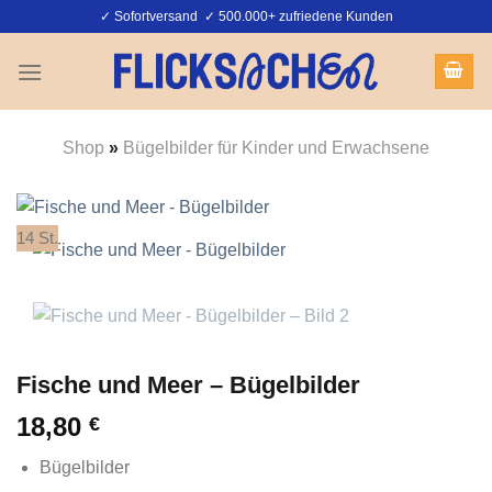
Zum
✓ Sofortversand ✓ 500.000+ zufriedene Kunden
Inhalt
springen
Shop
»
Bügelbilder für Kinder und Erwachsene
14 St.
Fische und Meer – Bügelbilder
18,80
€
Bügelbilder