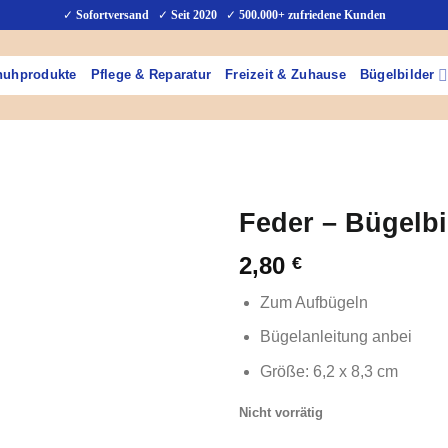
✓
Sofortversand
✓
Seit 2020
✓
500.000+ zufriedene Kunden
huhprodukte
Pflege & Reparatur
Freizeit & Zuhause
Bügelbilder
Feder – Bügelbi
2,80
€
Zum Aufbügeln
Bügelanleitung anbei
Größe: 6,2 x 8,3 cm
Nicht vorrätig