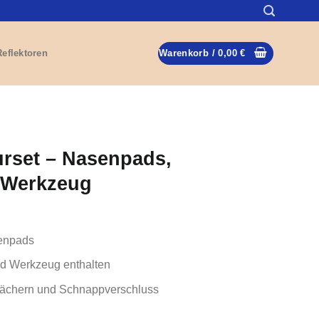
Reflektoren
Warenkorb /
0,00
€
urset – Nasenpads,
 Werkzeug
enpads
nd Werkzeug enthalten
 Fächern und Schnappverschluss