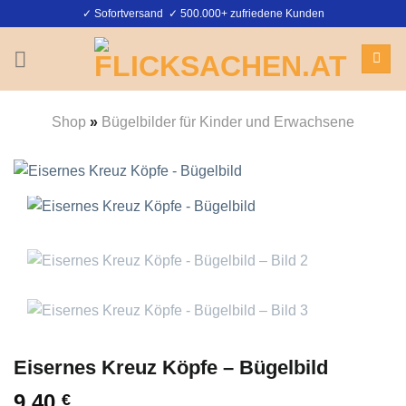
Zum
✓ Sofortversand ✓ 500.000+ zufriedene Kunden
Inhalt
springen
Shop
»
Bügelbilder für Kinder und Erwachsene
Eisernes Kreuz Köpfe – Bügelbild
9,40
€