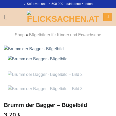
Zum
✓ Sofortversand ✓ 500.000+ zufriedene Kunden
Inhalt
springen
Shop
»
Bügelbilder für Kinder und Erwachsene
Brumm der Bagger – Bügelbild
3,70
€