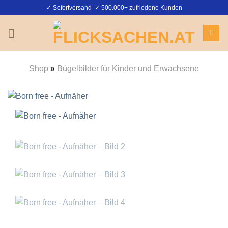
Zum
✓ Sofortversand ✓ 500.000+ zufriedene Kunden
Inhalt
springen
Shop
»
Bügelbilder für Kinder und Erwachsene