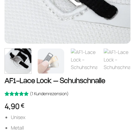
AF1-Lace Lock – Schuhschnalle
(
1
Kundenrezension)
Bewertet
1
4,90
€
mit
von
5
5, basierend
auf
Unisex
Kundenbewertung
Metall